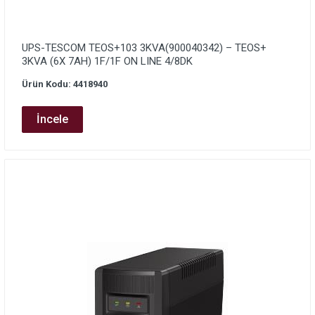
UPS-TESCOM TEOS+103 3KVA(900040342) – TEOS+
3KVA (6X 7AH) 1F/1F ON LINE 4/8DK
Ürün Kodu: 4418940
İncele