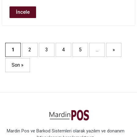
İncele
1
2
3
4
5
...
»
Son »
Mardin Pos ve Barkod Sistemleri olarak yazılım ve donanım