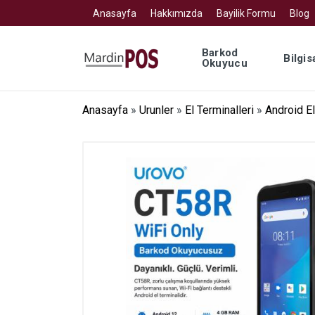
Anasayfa
Hakkımızda
Bayilik Formu
Blog
Barkod
Bilgis
Okuyucu
Anasayfa
»
Urunler
»
El Terminalleri
»
Android El