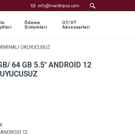
info@mardinpos.com
lo
Ödeme
OT/VT
itleri
Sistemleri
Aksesuarları
TERMINALI OKUYUCUSUZ
B/ 64 GB 5.5″ ANDROİD 12
KUYUCUSUZ
K
:
ANDROID 12