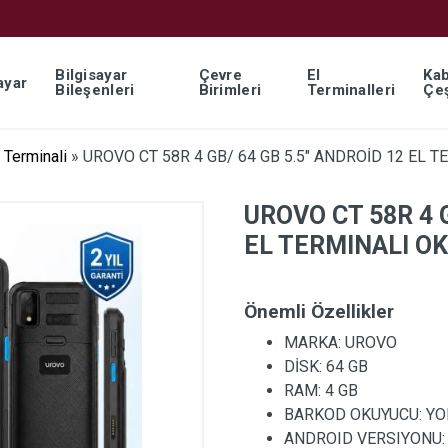
Bilgisayar
Çevre
El
Kab
ayar
Bileşenleri
Birimleri
Terminalleri
Çeş
 Terminali
»
UROVO CT 58R 4 GB/ 64 GB 5.5″ ANDROİD 12 EL 
UROVO CT 58R 4 G
EL TERMINALI O
Önemli Özellikler
MARKA:
UROVO
DİSK:
64 GB
RAM:
4 GB
BARKOD OKUYUCU:
YO
ANDROID VERSIYONU