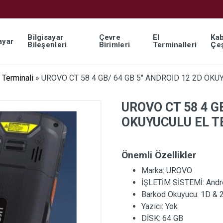
Bilgisayar
Çevre
El
Kab
ayar
Bileşenleri
Birimleri
Terminalleri
Çeş
 Terminali
»
UROVO CT 58 4 GB/ 64 GB 5″ ANDROİD 12 2D OKU
UROVO CT 58 4 GB
OKUYUCULU EL T
Önemli Özellikler
Marka:
UROVO
İŞLETİM SİSTEMİ:
Andr
Barkod Okuyucu:
1D & 
Yazıcı:
Yok
DİSK:
64 GB