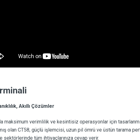
rminali
klılık, Akıllı Çözümler
maksimum verimlilik ve kesintisiz operasyonlar için tasarlanmış 
mış olan CT58, güçlü işlemcisi, uzun pil ömrü ve üstün tarama pe
e sektörlerinde tüm ihtiyaçlarınıza cevap verir.