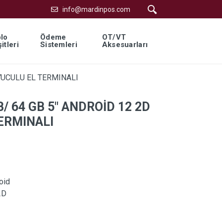
info@mardinpos.com
lo
Ödeme
OT/VT
itleri
Sistemleri
Aksesuarları
YUCULU EL TERMINALI
/ 64 GB 5″ ANDROİD 12 2D
ERMINALI
oid
2D