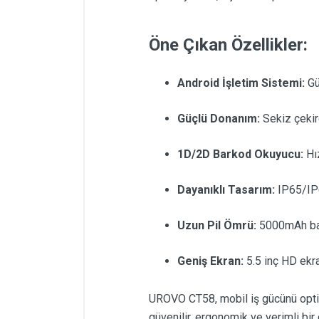
Öne Çıkan Özellikler:
Android İşletim Sistemi:
Gü
Güçlü Donanım:
Sekiz çekir
1D/2D Barkod Okuyucu:
Hız
Dayanıklı Tasarım:
IP65/IP67
Uzun Pil Ömrü:
5000mAh bata
Geniş Ekran:
5.5 inç HD ekra
UROVO CT58, mobil iş gücünü optim
güvenilir, ergonomik ve verimli bi