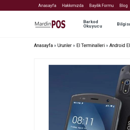
Anasayfa
Hakkımızda
Bayilik Formu
Blog
Barkod
Bilgis
Okuyucu
Anasayfa
»
Urunler
»
El Terminalleri
»
Android El