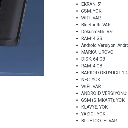
EKRAN:
5''
GSM:
YOK
WIFI:
VAR
Bluetooth:
VAR
Dokunmatik:
Var
RAM:
4 GB
Android Versiyon:
Andr
MARKA:
UROVO
DİSK:
64 GB
RAM:
4 GB
BARKOD OKUYUCU:
1D
NFC:
YOK
WIFI:
VAR
ANDROID VERSIYONU
GSM (SIMKART):
YOK
KLAVYE:
YOK
YAZICI:
YOK
BLUETOOTH:
VAR