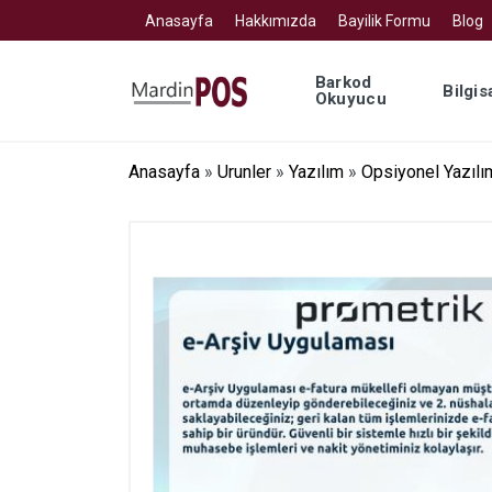
Anasayfa
Hakkımızda
Bayilik Formu
Blog
Barkod
Bilgis
Okuyucu
Anasayfa
»
Urunler
»
Yazılım
»
Opsiyonel Yazılı