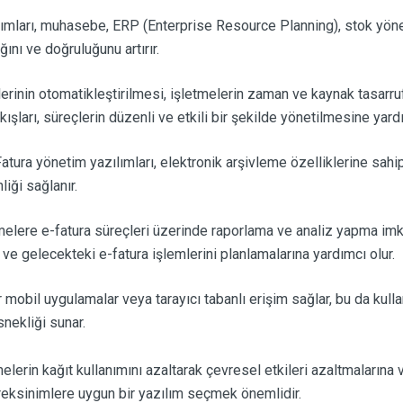
ımları, muhasebe, ERP (Enterprise Resource Planning), stok yönet
lığını ve doğruluğunu artırır.
erinin otomatikleştirilmesi, işletmelerin zaman ve kaynak tasarru
 akışları, süreçlerin düzenli ve etkili bir şekilde yönetilmesine yard
atura yönetim yazılımları, elektronik arşivleme özelliklerine sahi
iği sağlanır.
melere e-fatura süreçleri üzerinde raporlama ve analiz yapma imka
ve gelecekteki e-fatura işlemlerini planlamalarına yardımcı olur.
 mobil uygulamalar veya tarayıcı tabanlı erişim sağlar, bu da kulla
nekliği sunar.
melerin kağıt kullanımını azaltarak çevresel etkileri azaltmalarına
gereksinimlere uygun bir yazılım seçmek önemlidir.