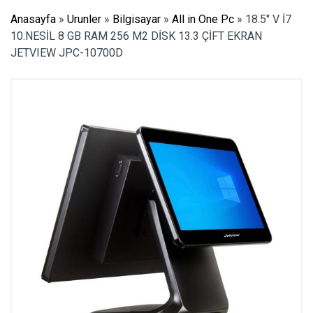
Anasayfa
»
Urunler
»
Bilgisayar
»
All in One Pc
»
18.5″ V İ7
10.NESİL 8 GB RAM 256 M2 DİSK 13.3 ÇİFT EKRAN
JETVIEW JPC-10700D