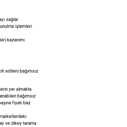
yı sağlar.
sunulma işlemleri
şteri kazanımı
cih edileni bağımsız
lerin yer almakta
mlanabilen bağımsız
başına fiyatı baz
,marketlerdeki
tay ve dikey tarama