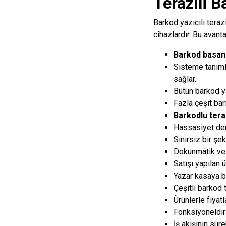
Terazili B
Barkod yazıcılı teraz
cihazlardır. Bu avantaj
Barkod basan 
Sisteme tanıml
sağlar.
Bütün
barkod y
Fazla çeşit bar
Barkodlu tera
Hassasiyet dere
Sınırsız bir şe
Dokunmatik ve re
Satışı yapılan 
Yazar kasaya ba
Çeşitli barkod t
Ürünlerle fiyat
Fonksiyoneldir 
İş akışının süre