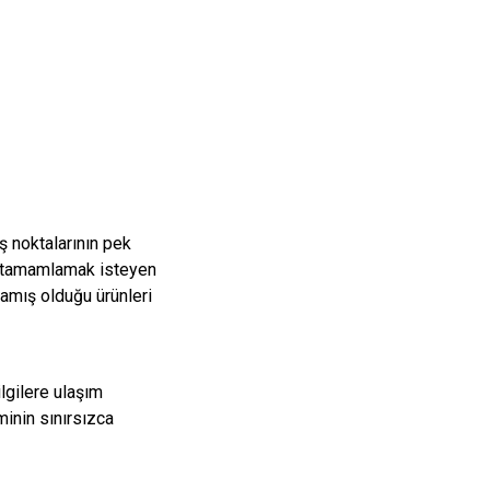
ş noktalarının pek
de tamamlamak isteyen
lamış olduğu ürünleri
ilgilere ulaşım
minin sınırsızca