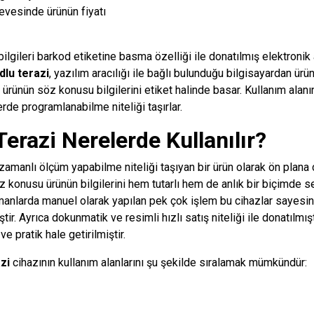
evesinde ürünün fiyatı
bilgileri barkod etiketine basma özelliği ile donatılmış elektronik 
dlu terazi
, yazılım aracılığı ile bağlı bulunduğu bilgisayardan ürün il
 ürünün söz konusu bilgilerini etiket halinde basar. Kullanım alan
erde programlanabilme niteliği taşırlar.
erazi Nerelerde Kullanılır?
zamanlı ölçüm yapabilme niteliği taşıyan bir ürün olarak ön plana ç
 konusu ürünün bilgilerini hem tutarlı hem de anlık bir biçimde
anlarda manuel olarak yapılan pek çok işlem bu cihazlar sayesi
ştir. Ayrıca dokunmatik ve resimli hızlı satış niteliği ile donatılmı
ve pratik hale getirilmiştir.
zi
cihazının kullanım alanlarını şu şekilde sıralamak mümkündür: