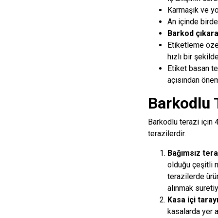
Karmaşık ve yo
An içinde birde
Barkod çıkara
Etiketleme özel
hızlı bir şekilde
Etiket basan ter
açısından öneml
Barkodlu T
Barkodlu terazi için
terazilerdir.
Bağımsız tera
olduğu çeşitli 
terazilerde ürü
alınmak suretiy
Kasa içi taray
kasalarda yer a