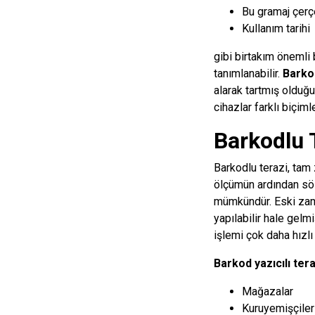
Bu gramaj çerç
Kullanım tarihi
gibi birtakım önemli 
tanımlanabilir.
Barko
alarak tartmış olduğu
cihazlar farklı biçiml
Barkodlu T
Barkodlu terazi, tam 
ölçümün ardından söz
mümkündür. Eski zam
yapılabilir hale gelmi
işlemi çok daha hızlı 
Barkod yazıcılı tera
Mağazalar
Kuruyemişçiler