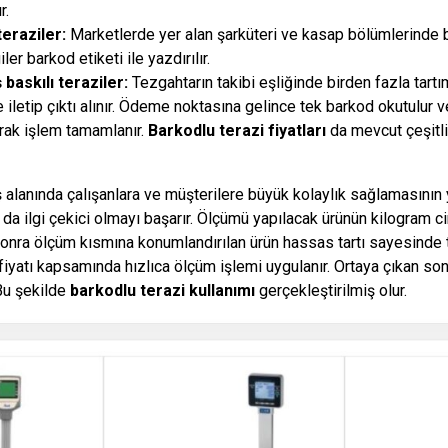
r.
 teraziler:
Marketlerde yer alan şarküteri ve kasap bölümlerinde bu
giler barkod etiketi ile yazdırılır.
 baskılı teraziler:
Tezgahtarın takibi eşliğinde birden fazla tartı
 iletip çıktı alınır. Ödeme noktasına gelince tek barkod okutulur
arak işlem tamamlanır.
Barkodlu terazi fiyatları
da mevcut çeşitli
ş alanında çalışanlara ve müşterilere büyük kolaylık sağlamasının 
 da ilgi çekici olmayı başarır. Ölçümü yapılacak ürünün kilogram c
onra ölçüm kısmına konumlandırılan ürün hassas tartı sayesinde ta
fiyatı kapsamında hızlıca ölçüm işlemi uygulanır. Ortaya çıkan so
 Bu şekilde
barkodlu terazi kullanımı
gerçekleştirilmiş olur.