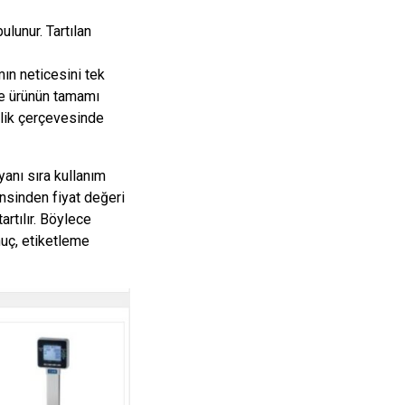
lunur. Tartılan
mın neticesini tek
 ve ürünün tamamı
lik çerçevesinde
yanı sıra kullanım
insinden fiyat değeri
rtılır. Böylece
nuç, etiketleme