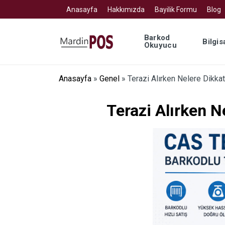
Anasayfa
Hakkımızda
Bayilik Formu
Blog
Barkod
Bilgis
Okuyucu
Anasayfa
»
Genel
»
Terazi Alırken Nelere Dikkat
Terazi Alırken N