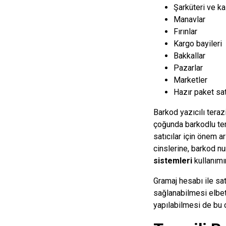
Şarküteri ve ka
Manavlar
Fırınlar
Kargo bayileri
Bakkallar
Pazarlar
Marketler
Hazır paket sat
Barkod yazıcılı teraz
çoğunda barkodlu ter
satıcılar için önem a
cinslerine, barkod nu
sistemleri
kullanımın
Gramaj hesabı ile satı
sağlanabilmesi elbett
yapılabilmesi de bu c