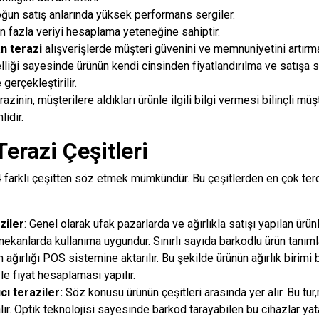
ğun satış anlarında yüksek performans sergiler.
n fazla veriyi hesaplama yeteneğine sahiptir.
n terazi
alışverişlerde müşteri güvenini ve memnuniyetini artırma
liği sayesinde ürünün kendi cinsinden fiyatlandırılma ve satışa 
 gerçekleştirilir.
azinin, müşterilere aldıkları ürünle ilgili bilgi vermesi bilinçli mü
idir.
erazi Çeşitleri
 4 farklı çeşitten söz etmek mümkündür. Bu çeşitlerden en çok ter
ziler
: Genel olarak ufak pazarlarda ve ağırlıkla satışı yapılan ürün
mekanlarda kullanıma uygundur. Sınırlı sayıda barkodlu ürün tanı
n ağırlığı POS sistemine aktarılır. Bu şekilde ürünün ağırlık birimi 
le fiyat hesaplaması yapılır.
ıcı teraziler:
Söz konusu ürünün çeşitleri arasında yer alır. Bu tür
lır. Optik teknolojisi sayesinde barkod tarayabilen bu cihazlar ya