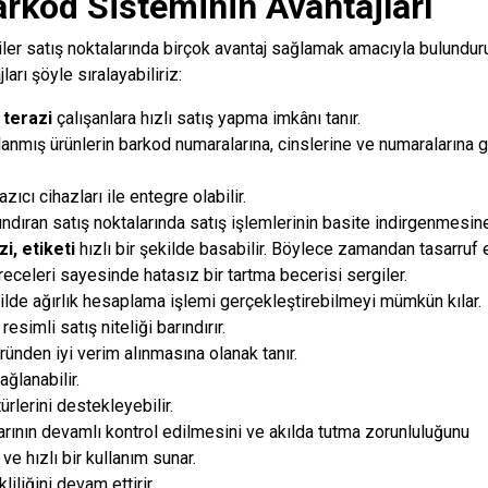
arkod Sisteminin Avantajları
iler satış noktalarında birçok avantaj sağlamak amacıyla bulunduru
ları şöyle sıralayabiliriz:
terazi
çalışanlara hızlı satış yapma imkânı tanır.
anmış ürünlerin barkod numaralarına, cinslerine ve numaralarına g
azıcı
cihazları ile entegre olabilir.
ındıran satış noktalarında satış işlemlerinin basite indirgenmesine
zi
,
etiketi
hızlı bir şekilde basabilir. Böylece zamandan tasarruf 
celeri sayesinde hatasız bir tartma becerisi sergiler.
kilde ağırlık hesaplama işlemi gerçekleştirebilmeyi mümkün kılar.
simli satış niteliği barındırır.
üründen iyi verim alınmasına olanak tanır.
ğlanabilir.
ürlerini destekleyebilir.
larının devamlı kontrol edilmesini ve akılda tutma zorunluluğunu 
ve hızlı bir kullanım sunar.
kliliğini devam ettirir.