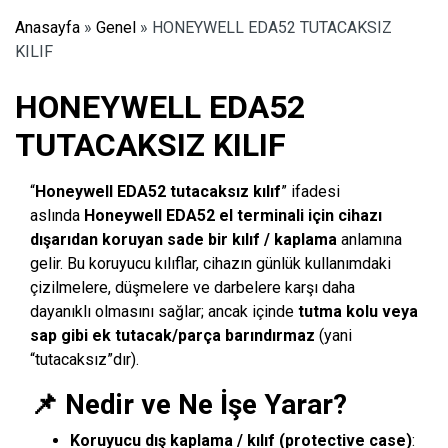
Anasayfa
»
Genel
»
HONEYWELL EDA52 TUTACAKSIZ
KILIF
HONEYWELL EDA52
TUTACAKSIZ KILIF
“
Honeywell EDA52 tutacaksız kılıf
” ifadesi
aslında
Honeywell EDA52 el terminali için cihazı
dışarıdan koruyan sade bir kılıf / kaplama
anlamına
gelir. Bu koruyucu kılıflar, cihazın günlük kullanımdaki
çizilmelere, düşmelere ve darbelere karşı daha
dayanıklı olmasını sağlar; ancak içinde
tutma kolu veya
sap gibi ek tutacak/parça barındırmaz
(yani
“tutacaksız”dır).
📌 Nedir ve Ne İşe Yarar?
Koruyucu dış kaplama / kılıf (protective case)
: