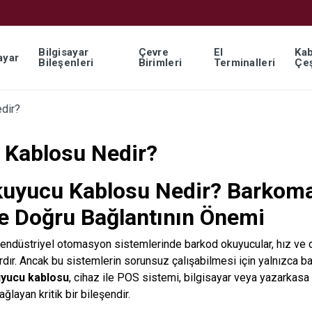
Bilgisayar
Çevre
El
Kab
ayar
Bileşenleri
Birimleri
Terminalleri
Çeş
dir?
 Kablosu Nedir?
uyucu Kablosu Nedir? Barkoma
ile Doğru Bağlantının Önemi
endüstriyel otomasyon sistemlerinde barkod okuyucular, hız ve 
dır. Ancak bu sistemlerin sorunsuz çalışabilmesi için yalnızca b
yucu kablosu
, cihaz ile POS sistemi, bilgisayar veya yazarkasa
ağlayan kritik bir bileşendir.