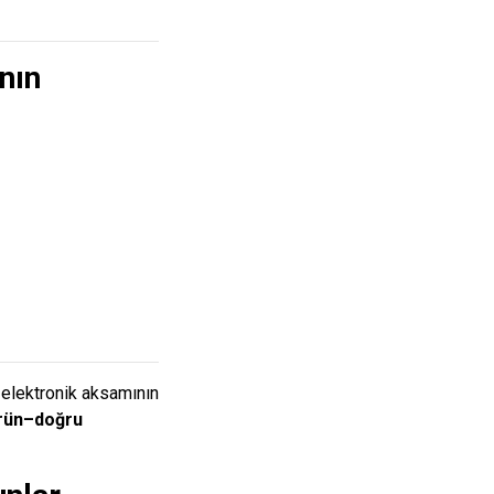
nın
 elektronik aksamının
rün–doğru