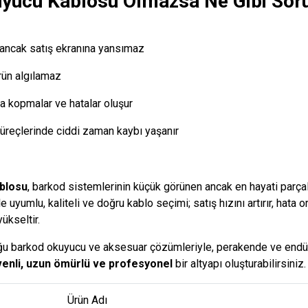
yucu Kablosu Olmazsa Ne Gibi Soru
ancak satış ekranına yansımaz
ün algılamaz
a kopmalar ve hatalar oluşur
süreçlerinde ciddi zaman kaybı yaşanır
blosu
, barkod sistemlerinin küçük görünen ancak en hayati parçala
 uyumlu, kaliteli ve doğru kablo seçimi; satış hızını artırır, hata o
yükseltir.
ğu barkod okuyucu ve aksesuar çözümleriyle, perakende ve endü
enli, uzun ömürlü ve profesyonel
bir altyapı oluşturabilirsiniz.
Ürün Adı