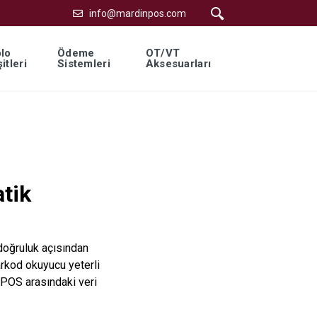
info@mardinpos.com
lo
Ödeme
OT/VT
itleri
Sistemleri
Aksesuarları
tik
doğruluk açısından
arkod okuyucu yeterli
 POS arasındaki veri