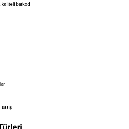
 kaliteli barkod
lar
 satış
ürleri