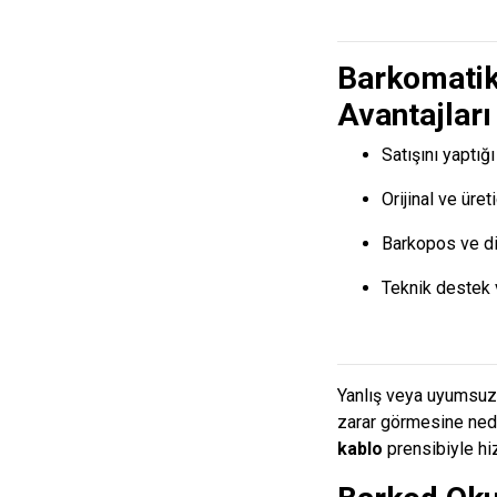
Barkomatik
Avantajları
Satışını yaptı
Orijinal ve üret
Barkopos ve di
Teknik destek 
Yanlış veya uyumsuz 
zarar görmesine neden
kablo
prensibiyle hi