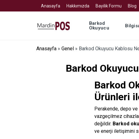
Anasayfa
Hakkımızda
Bayilik Formu
Blog
Barkod
Bilgis
Okuyucu
Anasayfa
»
Genel
»
Barkod Okuyucu Kablosu Ne
Barkod Okuyucu
Barkod Ok
Ürünleri 
Perakende, depo ve 
vazgeçilmez cihazlar
değildir.
Barkod oku
ve enerji iletişimini s