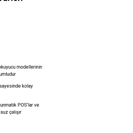
okuyucu modellerinin
umludur
i sayesinde kolay
unmatik POS’lar ve
suz çalışır