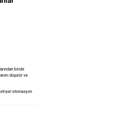
nlar
rından biridir.
ranını düşürür ve
striyel otomasyon