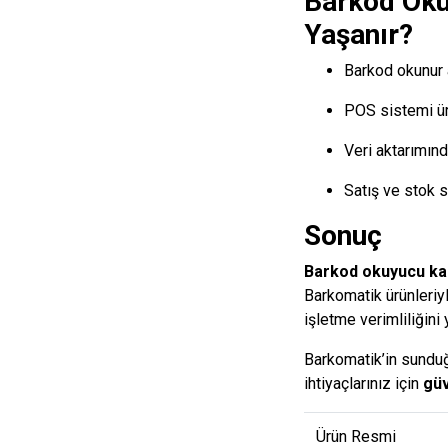
Barkod Oku
Yaşanır?
Barkod okunur 
POS sistemi ür
Veri aktarımınd
Satış ve stok 
Sonuç
Barkod okuyucu ka
Barkomatik ürünleriyle
işletme verimliliğini 
Barkomatik’in sundu
ihtiyaçlarınız için
güv
Ürün Resmi