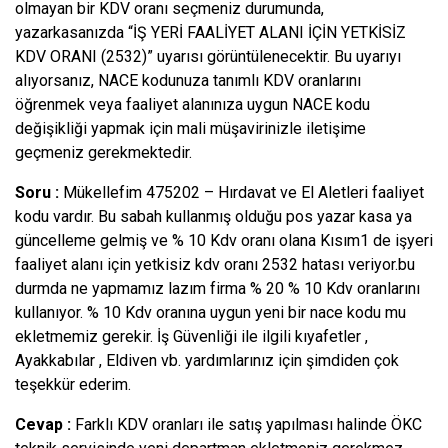
olmayan bir KDV oranı seçmeniz durumunda,
yazarkasanızda “İŞ YERİ FAALİYET ALANI İÇİN YETKİSİZ
KDV ORANI (2532)” uyarısı görüntülenecektir. Bu uyarıyı
alıyorsanız, NACE kodunuza tanımlı KDV oranlarını
öğrenmek veya faaliyet alanınıza uygun NACE kodu
değişikliği yapmak için mali müşavirinizle iletişime
geçmeniz gerekmektedir.
Soru :
Mükellefim 475202 – Hırdavat ve El Aletleri faaliyet
kodu vardır. Bu sabah kullanmış olduğu pos yazar kasa ya
güncelleme gelmiş ve % 10 Kdv oranı olana Kısım1 de işyeri
faaliyet alanı için yetkisiz kdv oranı 2532 hatası veriyor.bu
durmda ne yapmamız lazım firma % 20 % 10 Kdv oranlarını
kullanıyor. % 10 Kdv oranına uygun yeni bir nace kodu mu
ekletmemiz gerekir. İş Güvenliği ile ilgili kıyafetler ,
Ayakkabılar , Eldiven vb. yardımlarınız için şimdiden çok
teşekkür ederim.
Cevap :
Farklı KDV oranları ile satış yapılması halinde ÖKC