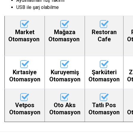
Aydınlatmalı Tuş Takımı
USB ile şarj olabilme
Market
Mağaza
Restoran
Otomasyon
Otomasyon
Cafe
O
Kırtasiye
Kuruyemiş
Şarküteri
Z
Otomasyon
Otomasyon
Otomasyon
O
Vetpos
Oto Aks
Tatlı Pos
Otomasyon
Otomasyon
Otomasyon
O