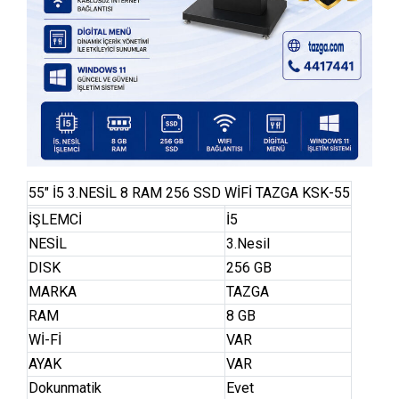
55″ İ5 3.NESİL 8 RAM 256 SSD WİFİ TAZGA KSK-55
İŞLEMCİ
İ5
NESİL
3.Nesil
DISK
256 GB
MARKA
TAZGA
RAM
8 GB
Wİ-Fİ
VAR
AYAK
VAR
Dokunmatik
Evet