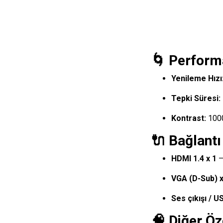
🌀 Perform
Yenileme Hızı
Tepki Süresi:
Kontrast:
1000:
🔌 Bağlantı 
HDMI 1.4 x 1
— 
VGA (D-Sub) x
Ses çıkışı / U
🧠 Diğer Öz