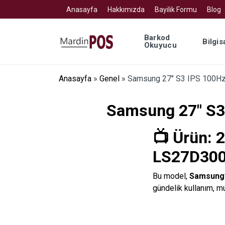
Anasayfa
Hakkımızda
Bayilik Formu
Blog
Barkod
Bilgis
Okuyucu
Anasayfa
»
Genel
»
Samsung 27″ S3 IPS 100Hz
Samsung 27″ S3
📺 Ürün:
2
LS27D30
Bu model,
Samsung’
gündelik kullanım, m