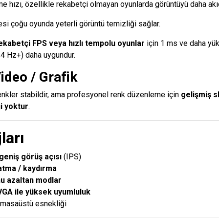
e hızı, özellikle rekabetçi olmayan oyunlarda görüntüyü daha akıc
si çoğu oyunda yeterli görüntü temizliği sağlar.
ekabetçi FPS veya hızlı tempolu oyunlar
için 1 ms ve daha yük
44 Hz+) daha uygundur.
Video / Grafik
renkler stabildir, ama profesyonel renk düzenleme için
gelişmiş
i yoktur
.
ları
geniş görüş açısı
(IPS)
atma / kaydırma
u azaltan modlar
A ile yüksek uyumluluk
 masaüstü esnekliği