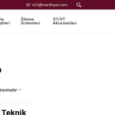
info@mardinpos.com
lo
Ödeme
OT/VT
itleri
Sistemleri
Aksesuarları
D
rsiyonudur —
 Teknik