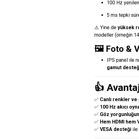
100 Hz yenilem
5 ms tepki süre
⚠️ Yine de
yüksek r
modeller (örneğin 1
🖼️ Foto & 
IPS panel ile 
gamut desteğ
👍 Avantaj
✅
Canlı renkler ve 
✅
100 Hz akıcı oyn
✅
Göz yorgunluğun
✅
Hem HDMI hem VG
✅
VESA desteği
ile