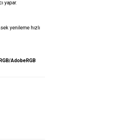
ı yapar.
sek yenileme hızlı
 sRGB/AdobeRGB