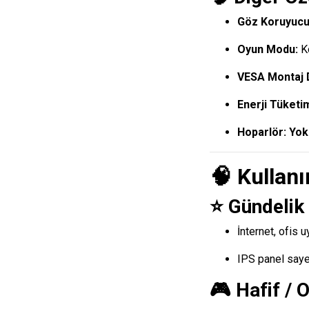
Göz Koruyucu 
Oyun Modu:
Ko
VESA Montaj 
Enerji Tüketim
Hoparlör:
Yok
🧠 Kullanı
⭐ Gündelik
İnternet, ofis 
IPS panel sayes
🎮 Hafif / 