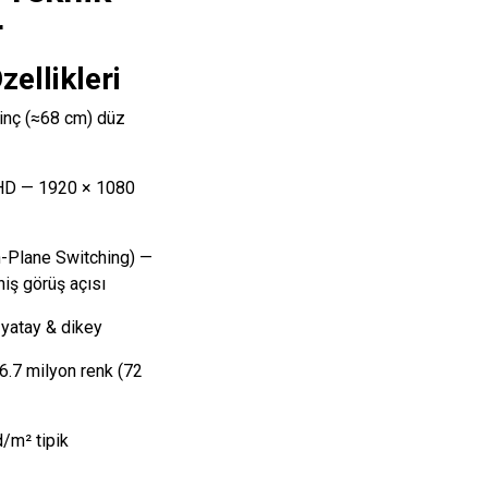
r
zellikleri
inç (≈68 cm) düz
HD — 1920 × 1080
n-Plane Switching) —
niş görüş açısı
yatay & dikey
.7 milyon renk (72
/m² tipik