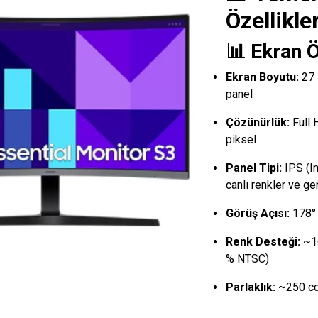
Özellikle
📊 Ekran Ö
Ekran Boyutu:
27 
panel
Çözünürlük:
Full 
piksel
Panel Tipi:
IPS (I
canlı renkler ve ge
Görüş Açısı:
178° 
Renk Desteği:
~16
% NTSC)
Parlaklık:
~250 cd