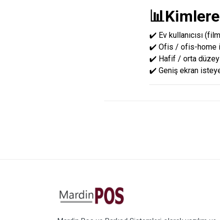
📊Kimler
✔️ Ev kullanıcısı (film
✔️ Ofis / ofis-home i
✔️ Hafif / orta düze
✔️ Geniş ekran iste