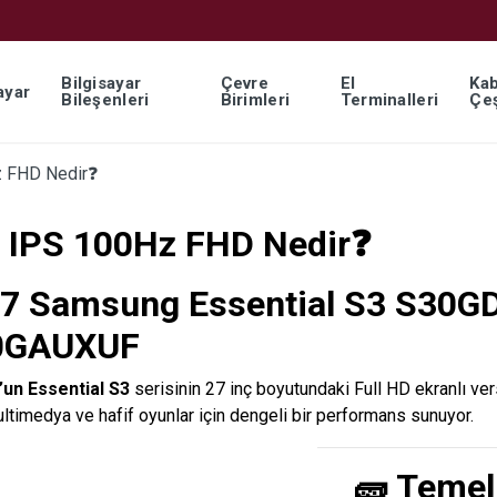
Bilgisayar
Çevre
El
Kab
ayar
Bileşenleri
Birimleri
Terminalleri
Çeş
 FHD Nedir❓
 IPS 100Hz FHD Nedir❓
7 Samsung Essential S3 S30G
0GAUXUF
un Essential S3
serisinin 27 inç boyutundaki Full HD ekranlı ve
ultimedya ve hafif oyunlar için dengeli bir performans sunuyor.
🧱 Temel