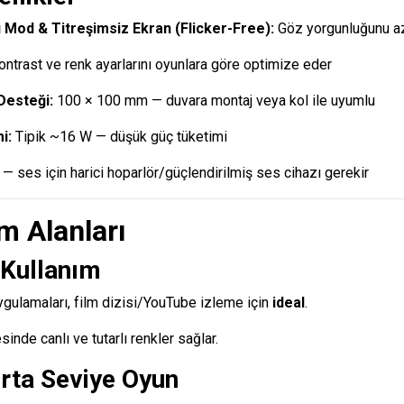
Mod & Titreşimsiz Ekran (Flicker-Free):
Göz yorgunluğunu az
ntrast ve renk ayarlarını oyunlara göre optimize eder
Desteği:
100 × 100 mm — duvara montaj veya kol ile uyumlu
i:
Tipik ~16 W — düşük güç tüketimi
— ses için harici hoparlör/güçlendirilmiş ses cihazı gerekir
m Alanları
 Kullanım
uygulamaları, film dizisi/YouTube izleme için
ideal
.
inde canlı ve tutarlı renkler sağlar.
Orta Seviye Oyun