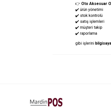
👉
Oto Aksesuar O
✔️ ürün yönetimi
✔️ stok kontrolü
✔️ satış işlemleri
✔️ müşteri takip
✔️ raporlama
gibi işlerini
bilgisay