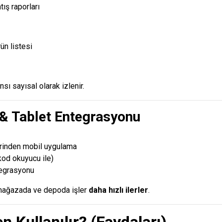
tış raporları
ün listesi
ı sayısal olarak izlenir.
 & Tablet Entegrasyonu
erinden mobil uygulama
od okuyucu ile)
tegrasyonu
mağazada ve depoda işler
daha hızlı ilerler
.
n Kullanılır? (Faydaları)