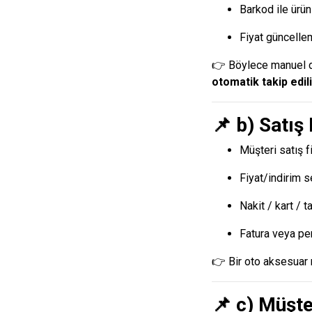
Barkod ile ürün 
Fiyat güncell
👉 Böylece manuel d
otomatik takip edili
📌 b) Satış
Müşteri satış f
Fiyat/indirim 
Nakit / kart / t
Fatura veya pe
👉 Bir oto aksesuar m
📌 c) Müşte