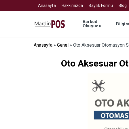
Anasayfa
Hakkımızda
Bayilik Formu
Blog
Barkod
Bilgis
Okuyucu
Anasayfa
»
Genel
»
Oto Aksesuar Otomasyon Si
Oto Aksesuar O