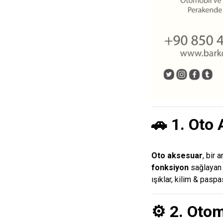
🚗 1. Oto
Oto aksesuar
, bir 
fonksiyon
sağlayan e
ışıklar, kilim & paspa
⚙️ 2. Oto