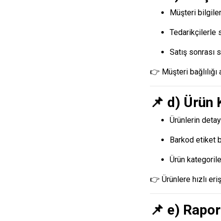
Müşteri bilgiler
Tedarikçilerle s
Satış sonrası s
👉 Müşteri bağlılığı a
📌 d) Ürün
Ürünlerin detay
Barkod etiket 
Ürün kategoril
👉 Ürünlere hızlı eri
📌 e) Rapo