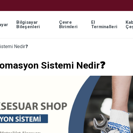
Bilgisayar
Çevre
El
Kab
ayar
Bileşenleri
Birimleri
Terminalleri
Çeş
stemi Nedir❓
tomasyon Sistemi Nedir❓