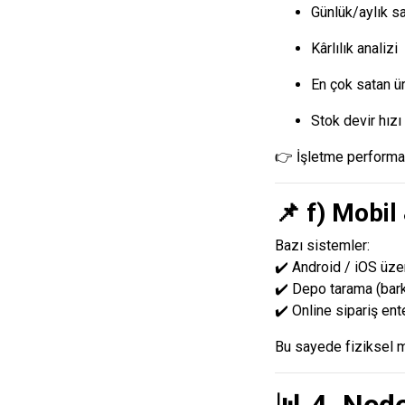
Günlük/aylık sa
Kârlılık analizi
En çok satan ür
Stok devir hızı
👉 İşletme performans
📌 f) Mobil
Bazı sistemler:
✔️ Android / iOS üz
✔️ Depo tarama (bark
✔️ Online sipariş en
Bu sayede fiziksel 
📊 4. Nede