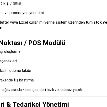
çıkışı / girişi
eme ve promosyon yönetimi
efter veya Excel kullanımı yerine sistem üzerinden
tüm stok ve 
r
.
 Noktası / POS Modülü
işi oluşturma
seçenekleri
aksitli ödeme takibi
rakende fiş bastırma
ağazasında kasa işlemleri hızlı ve hatasız yapılır.
ri & Tedarikçi Yönetimi