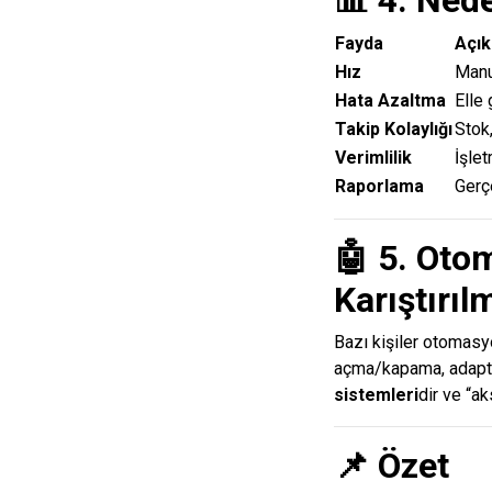
Fayda
Açı
Hız
Manue
Hata Azaltma
Elle 
Takip Kolaylığı
Stok,
Verimlilik
İşlet
Raporlama
Gerçe
🤖 5. Oto
Karıştırıl
Bazı kişiler otomasyo
açma/kapama, adaptif
sistemleri
dir ve “a
📌 Özet